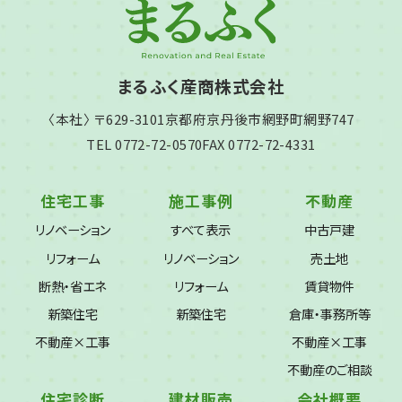
まるふく産商株式会社
〈本社〉 〒629-3101
京都府京丹後市網野町網野747
TEL 0772-72-0570
FAX 0772-72-4331
住宅工事
施工事例
不動産
リノベーション
すべて表示
中古戸建
リフォーム
リノベーション
売土地
断熱・省エネ
リフォーム
賃貸物件
新築住宅
新築住宅
倉庫・事務所等
不動産×工事
不動産×工事
不動産のご相談
住宅診断
建材販売
会社概要