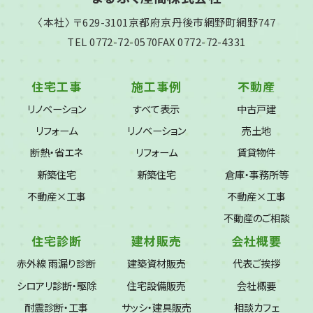
〈本社〉 〒629-3101
京都府京丹後市網野町網野747
TEL 0772-72-0570
FAX 0772-72-4331
住宅工事
施工事例
不動産
リノベーション
すべて表示
中古戸建
リフォーム
リノベーション
売土地
断熱・省エネ
リフォーム
賃貸物件
新築住宅
新築住宅
倉庫・事務所等
不動産×工事
不動産×工事
不動産のご相談
住宅診断
建材販売
会社概要
赤外線 雨漏り診断
建築資材販売
代表ご挨拶
シロアリ診断・駆除
住宅設備販売
会社概要
耐震診断・工事
サッシ・建具販売
相談カフェ