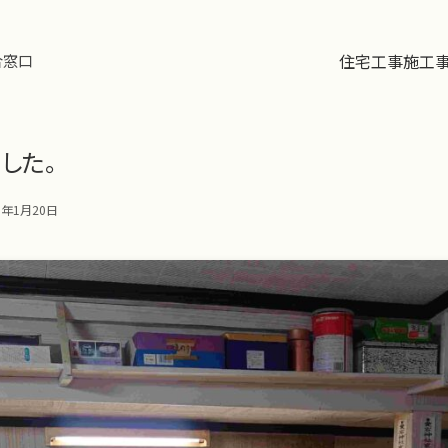
住宅工事
施工
合窓口
した。
6年1月20日