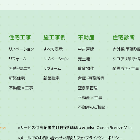
住宅工事
施工事例
不動産
住宅診断
リノベーション
すべて表示
中古戸建
赤外線 雨漏り
リフォーム
リノベーション
売土地
シロアリ診断・
断熱・省エネ
リフォーム
賃貸物件
耐震診断・工事
新築住宅
新築住宅
倉庫・事務所等
不動産×工事
空き家管理
不動産×工事
不動産のご相談
»サービス付高齢者向け住宅「ほほえみ」
»Iso Ocean Breeze Villa
ess
»メールでのお問い合わせ
»相談カフェ
»プライバシーポリシー
s