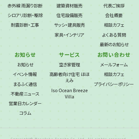
赤外線 雨漏り診断
建築資材販売
代表ご挨拶
シロアリ診断・駆除
住宅設備販売
会社概要
耐震診断・工事
サッシ・建具販売
相談カフェ
家具・インテリア
よくある質問
最新のお知らせ
お知らせ
サービス
お問い合わせ
お知らせ
空き家管理
メールフォーム
イベント情報
高齢者向け住宅 ほほ
相談カフェ
えみ
まるふく通信
プライバシーポリシー
Iso Ocean Breeze
不動産ニュース
Villa
営業日カレンダー
コラム
Copyright© Marufuku Sansho Co.,Ltd. All rights reserved.