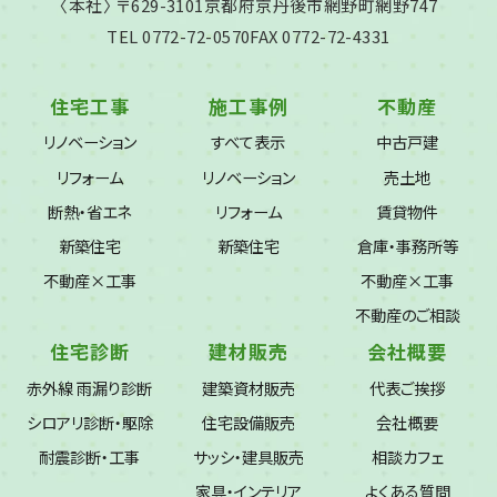
〈本社〉 〒629-3101
京都府京丹後市網野町網野747
TEL 0772-72-0570
FAX 0772-72-4331
住宅工事
施工事例
不動産
リノベーション
すべて表示
中古戸建
リフォーム
リノベーション
売土地
断熱・省エネ
リフォーム
賃貸物件
新築住宅
新築住宅
倉庫・事務所等
不動産×工事
不動産×工事
不動産のご相談
住宅診断
建材販売
会社概要
赤外線 雨漏り診断
建築資材販売
代表ご挨拶
シロアリ診断・駆除
住宅設備販売
会社概要
耐震診断・工事
サッシ・建具販売
相談カフェ
家具・インテリア
よくある質問