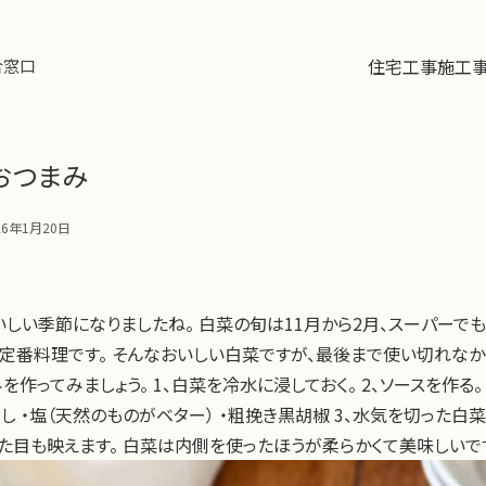
住宅工事
施工
合窓口
おつまみ
26年1月20日
いしい季節になりましたね。 白菜の旬は11月から2月、スーパーでも
番料理です。 そんなおいしい白菜ですが、最後まで使い切れなかっ
作ってみましょう。 1、白菜を冷水に浸しておく。 2、ソースを作る。
ろし ・塩（天然のものがベター） ・粗挽き黒胡椒 3、水気を切った
見た目も映えます。 白菜は内側を使ったほうが柔らかくて美味しいで