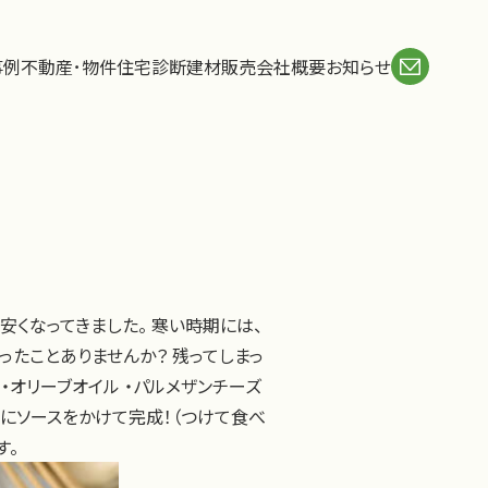
事例
不動産･物件
住宅診断
建材販売
会社概要
お知らせ
安くなってきました。 寒い時期には、
たことありませんか？ 残ってしまっ
 ・オリーブオイル ・パルメザンチーズ
白菜にソースをかけて完成！（つけて食べ
す。