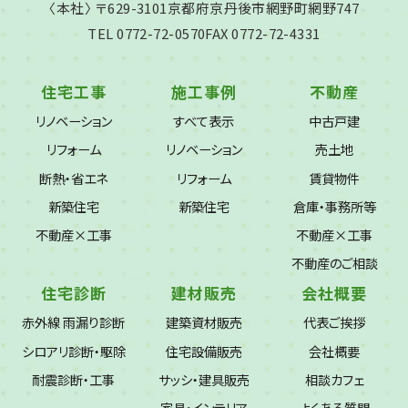
〈本社〉 〒629-3101
京都府京丹後市網野町網野747
TEL 0772-72-0570
FAX 0772-72-4331
住宅工事
施工事例
不動産
リノベーション
すべて表示
中古戸建
リフォーム
リノベーション
売土地
断熱・省エネ
リフォーム
賃貸物件
新築住宅
新築住宅
倉庫・事務所等
不動産×工事
不動産×工事
不動産のご相談
住宅診断
建材販売
会社概要
赤外線 雨漏り診断
建築資材販売
代表ご挨拶
シロアリ診断・駆除
住宅設備販売
会社概要
耐震診断・工事
サッシ・建具販売
相談カフェ
家具・インテリア
よくある質問