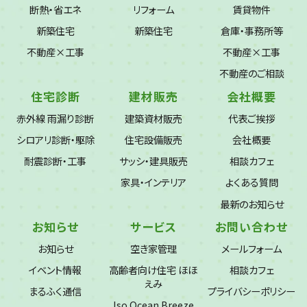
断熱・省エネ
リフォーム
賃貸物件
新築住宅
新築住宅
倉庫・事務所等
不動産×工事
不動産×工事
不動産のご相談
住宅診断
建材販売
会社概要
赤外線 雨漏り診断
建築資材販売
代表ご挨拶
シロアリ診断・駆除
住宅設備販売
会社概要
耐震診断・工事
サッシ・建具販売
相談カフェ
家具・インテリア
よくある質問
最新のお知らせ
お知らせ
サービス
お問い合わせ
お知らせ
空き家管理
メールフォーム
イベント情報
高齢者向け住宅 ほほ
相談カフェ
えみ
まるふく通信
プライバシーポリシー
Iso Ocean Breeze