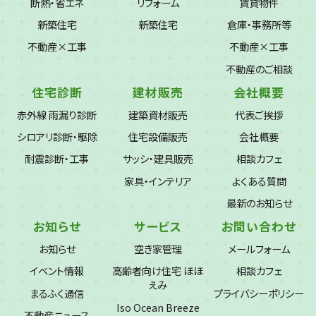
断熱・省エネ
リフォーム
賃貸物件
新築住宅
新築住宅
倉庫・事務所等
不動産×工事
不動産×工事
不動産のご相談
住宅診断
建材販売
会社概要
赤外線 雨漏り診断
建築資材販売
代表ご挨拶
シロアリ診断・駆除
住宅設備販売
会社概要
耐震診断・工事
サッシ・建具販売
相談カフェ
家具・インテリア
よくある質問
最新のお知らせ
お知らせ
サービス
お問い合わせ
お知らせ
空き家管理
メールフォーム
イベント情報
高齢者向け住宅 ほほ
相談カフェ
えみ
まるふく通信
プライバシーポリシー
Iso Ocean Breeze
不動産ニュース